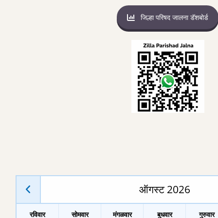
जिल्हा परिषद जालना डॅशबोर्ड
ऑगस्ट 2026
रविवार
सोमवार
मंगळवार
बुधवार
गुरुवार