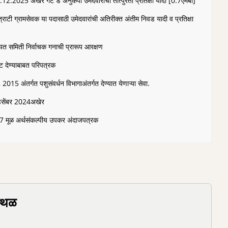
1.12.2025 अखेर गट ड अनुकंपा उमेदवाराची तात्पुरती प्रतिक्षा यादी [0.7एमबी]
टी ग्रामसेवक या पदासाठी उमेदवारांची अतिरीक्त अंतीम निवड यादी व प्रतिक्षा
यत समिती निर्वाचक गनाची प्रारूप आरक्षण
ेट देण्याबाबत परिपत्रक
2015 अंतर्गत पशुसंवर्धन विभागाअंतर्गत देण्यात येणाऱ्या सेवा.
 डिसेंबर 2024अखेर
7 मूळ अर्थसंकल्पीय उपकर अंदाजपत्रक
स्थळ