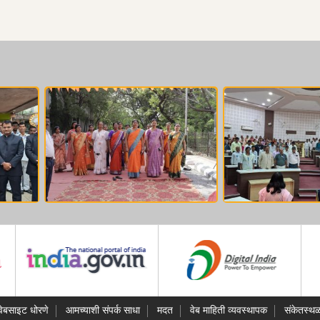
वेबसाइट धोरणे
आमच्याशी संपर्क साधा
मदत
वेब माहिती व्यवस्थापक
संकेतस्थळ