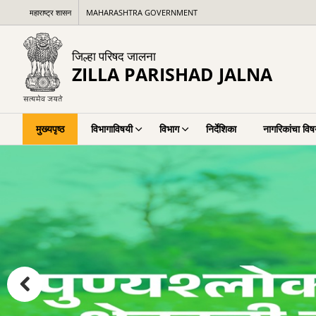
Loading
महाराष्ट्र शासन
MAHARASHTRA GOVERNMENT
Complete
जिल्हा परिषद जालना
ZILLA PARISHAD JALNA
मुख्यपृष्ठ
विभागाविषयी
विभाग
निर्देशिका
नागरिकांचा विष